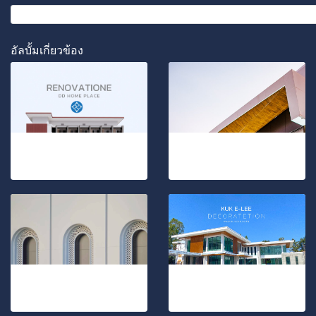
อัลบั้มเกี่ยวข้อง
รีโนเวตอพาต์เมนท์ จังหวัดอุดรธานี
ออร่าริชแห่งประเทศไทย
10 รูป, 904 ผู้ชม
21 รูป, 1385 ผู้ชม
ออกแบบตกแต่งฟาซาด บ้านพักอาศัยส่วนบุคคล
ตกแต่งบ้านสวยสไตร์โมเดิร์น
46 รูป, 291 ผู้ชม
24 รูป, 1085 ผู้ชม