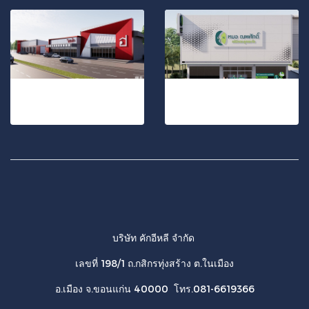
โชว์รูมจำหน่ายวัสดุก่อสร้าง โฮมฮัก จังหวัดบุรีรัมย์
ออกแบบตกแต่ง คลินิกหมอนพศักดิ์ อุดรธานี
17 รูป, 307 ผู้ชม
4 รูป, 1602 ผู้ชม
บริษัท คักอีหลี จำกัด
เลขที่ 198/1 ถ.กสิกรทุ่งสร้าง ต.ในเมือง
อ.เมือง จ.ขอนแก่น 40000 โทร.081-6619366