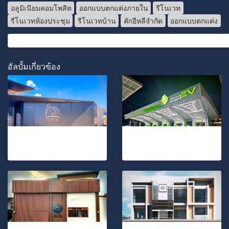
อลูมิเนียมคอมโพสิต
ออกแบบตกแต่งภายใน
รีโนเวท
รีโนเวทห้องประชุม
รีโนเวทบ้าน
คักอีหลีจำกัด
ออกแบบตกแต่ง
อัลบั้มเกี่ยวข้อง
ซุ้มประตูทางเข้าหมู่บ้านจัดสรรค์
ปั้ม PT GIGA EV
18 รูป, 1557 ผู้ชม
39 รูป, 537 ผู้ชม