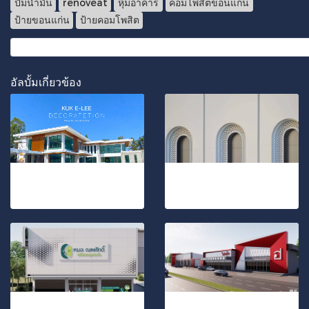
ปั้มน้ำมัน
renoveat
หุ้มอาคาร
คอมโพสิตขอนแก่น
ป้ายขอนแก่น
ป้ายคอมโพสิต
อัลบั้มเกี่ยวข้อง
ตกแต่งบ้านสวยสไตร์โมเดิร์น
ออกแบบตกแต่งฟาซาด บ้านพักอาศัยส่วนบุคคล
24 รูป, 1085 ผู้ชม
46 รูป, 291 ผู้ชม
ออกแบบตกแต่ง คลินิกหมอนพศักดิ์ อุดรธานี
โชว์รูมจำหน่ายวัสดุก่อสร้าง โฮมฮัก จังหวัดบุรีรัมย์