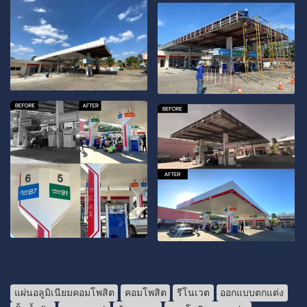
แผ่นอลูมิเนียมคอมโพสิต
คอมโพสิต
รีโนเวต
ออกแบบตกแต่ง